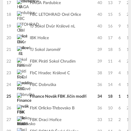
17
HAGA Pardubice
40
13
7
2
18
FBC LETOHRAD Orel Orlice
40
15
5
2
19
TJ Sokol Dvůr Králové nL
40
16
9
1
20
IBK Holice
40
17
6
1
21
TJ Sokol Jaroměř
39
18
5
1
22
FBK Piráti Sokol Chrudim
39
11
4
2
23
FbC Hradec Králové C
38
19
4
1
24
FBC Dobruška
36
14
4
1
25
Finance Novák FBK Jičín modří
34
18
1
1
26
FbK Orlicko-Třebovsko B
36
10
6
2
27
FBK Draci Hořice
33
12
2
1