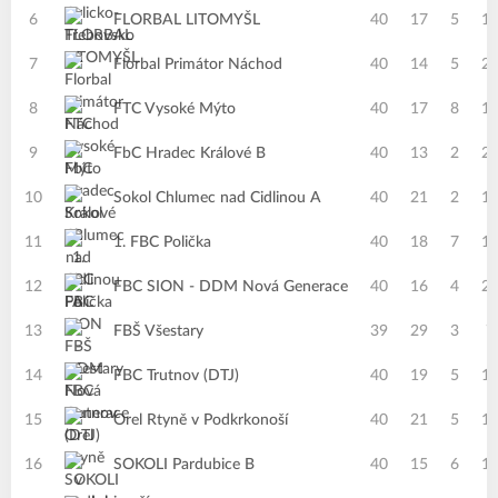
6
FLORBAL LITOMYŠL
40
17
5
1
7
Florbal Primátor Náchod
40
14
5
2
8
FTC Vysoké Mýto
40
17
8
1
9
FbC Hradec Králové B
40
13
2
2
10
Sokol Chlumec nad Cidlinou A
40
21
2
1
11
1. FBC Polička
40
18
7
1
12
FBC SION - DDM Nová Generace
40
16
4
2
13
FBŠ Všestary
39
29
3
7
14
FBC Trutnov (DTJ)
40
19
5
1
15
Orel Rtyně v Podkrkonoší
40
21
5
1
16
SOKOLI Pardubice B
40
15
6
1