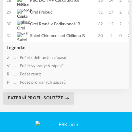
28
FBC DONAP Česká Skalice
33
14
2
1
29
Orel Přelouč
31
17
2
1
30
Orel Rtyně v Podkrkonoší B
32
12
2
1
31
Sokol Chlumec nad Cidlinou B
30
1
0
2
Legenda:
Z
...
Počet odehraných zápasů
V
...
Počet vyhraných zápasů
R
...
Počet remíz
P
...
Počet prohraných zápasů
EXTERNÍ PROFIL SOUTĚŽE