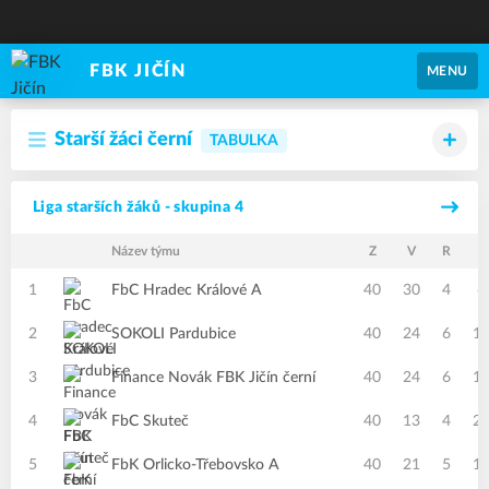
FBK JIČÍN
MENU
Starší žáci černí
TABULKA
Liga starších žáků - skupina 4
Název týmu
Z
V
R
P
1
FbC Hradec Králové A
40
30
4
6
2
SOKOLI Pardubice
40
24
6
1
3
Finance Novák FBK Jičín černí
40
24
6
1
4
FbC Skuteč
40
13
4
2
5
FbK Orlicko-Třebovsko A
40
21
5
1