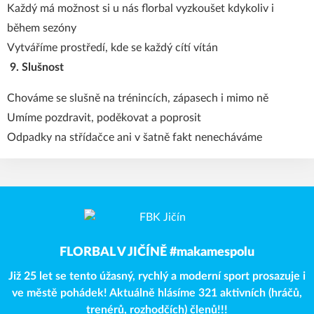
Každý má možnost si u nás florbal vyzkoušet kdykoliv i
během sezóny
Vytváříme prostředí, kde se každý cítí vítán
9. Slušnost
Chováme se slušně na trénincích, zápasech i mimo ně
Umíme pozdravit, poděkovat a poprosit
Odpadky na střídačce ani v šatně fakt nenecháváme
FLORBAL V JIČÍNĚ #makamespolu
Již 25 let se tento úžasný, rychlý a moderní sport prosazuje i
ve městě pohádek! Aktuálně hlásíme 321 aktivních (hráčů,
trenérů, rozhodčích) členů!!!