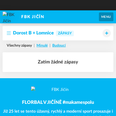
FBK JIČÍN
MENU
Dorost B + Lomnice
ZÁPASY
Všechny zápasy
Minulé
Budoucí
Zatím žádné zápasy
FLORBAL V JIČÍNĚ #makamespolu
Již 25 let se tento úžasný, rychlý a moderní sport prosazuje i