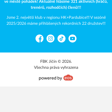
ve městě pohádek! Aktuálně hlásíme 321 aktivních (hráčů,
trenérů, rozhodčích) členů!!!
Jsme 2. největší klub v regionu HK+Pardubice!!! V sezóně
2025/2026 máme přihlášených rekordních 22 družstev!!!
Facebook
Instagram
TikTok
YouTube
FBK Jičín © 2026.
Všechna práva vyhrazena