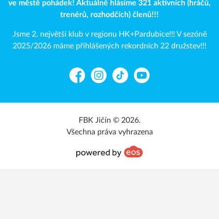
ve městě pohádek! Aktuálně hlásíme 321 aktivních (hráčů,
trenérů, rozhodčích) členů!!!
Jsme 2. největší klub v regionu HK+Pardubice!!! V sezóně
2025/2026 máme přihlášených rekordních 22 družstev!!!
Facebook
Instagram
TikTok
YouTube
FBK Jičín © 2026.
Všechna práva vyhrazena