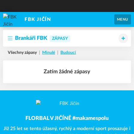
FBK JIČÍN
MENU
Brankáři FBK
ZÁPASY
Všechny zápasy
Minulé
Budoucí
Zatím žádné zápasy
FLORBAL V JIČÍNĚ #makamespolu
Již 25 let se tento úžasný, rychlý a moderní sport prosazuje i