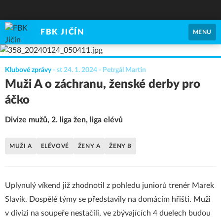
FBK JIČÍN
MENU
Klubové zprávy
-
st 24. 1. 2024
- Petrgál Martin
Muži A o záchranu, ženské derby pro
áčko
Divize mužů, 2. liga žen, liga elévů
MUŽI A
ELÉVOVÉ
ŽENY A
ŽENY B
Uplynulý víkend již zhodnotil z pohledu juniorů trenér Marek
Slavík. Dospělé týmy se představily na domácím hřišti. Muži
v divizi na soupeře nestačili, ve zbývajících 4 duelech budou