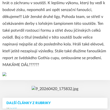
hrát o záchranu v soutěži. K lepšímu výkonu, který by vedl k
bodové zisku, nepomohli ani opět senzační fanoušci,
děkujeme!!! Lídr ženské druhé ligy, Pohoda team, se střetl v
očekávaném derby s loňským šampionem této soutěže. Ten
také potvrdil rostoucí formu a střet dvou jičínských celků
ovládl. Boj o titul (medaile) v této soutěži bude velice
napínavý nejspíše až do posledního kola. Hráli také elévové,
kteří ještě nezapisují výsledky. Stále také dlužíme fanouškům
report ze švédského Gothia cupu, omlouváme se prodlení.
MAKÁME DÁL??????
DALŠÍ ČLÁNKY Z RUBRIKY