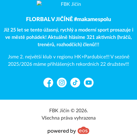
FLORBAL V JIČÍNĚ #makamespolu
Již 25 let se tento úžasný, rychlý a moderní sport prosazuje i
ve městě pohádek! Aktuálně hlásíme 321 aktivních (hráčů,
trenérů, rozhodčích) členů!!!
Jsme 2. největší klub v regionu HK+Pardubice!!! V sezóně
2025/2026 máme přihlášených rekordních 22 družstev!!!
Facebook
Instagram
TikTok
YouTube
FBK Jičín © 2026.
Všechna práva vyhrazena