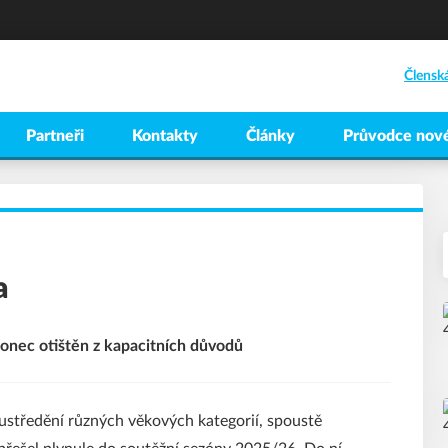
Člensk
Partneři
Kontakty
Články
Průvodce nové
a
onec otištěn z kapacitních důvodů
soustředění různých věkových kategorií, spoustě