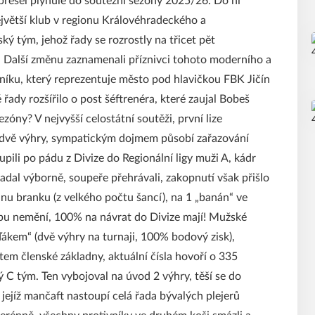
přešel plynule do soutěžní sezóny 2025/26. Do ní
jvětší klub v regionu Královéhradeckého a
ý tým, jehož řady se rozrostly na třicet pět
. Další změnu zaznamenali příznivci tohoto moderního a
níku, který reprezentuje město pod hlavičkou FBK Jičín
řady rozšířilo o post šéftrenéra, které zaujal Bobeš
sezóny? V nejvyšší celostátní soutěži, první lize
li dvě výhry, sympatickým dojmem působí zařazování
pili po pádu z Divize do Regionální ligy muži A, kádr
dal výborně, soupeře přehrávali, zakopnutí však přišlo
nu branku (z velkého počtu šancí), na 1 „banán“ ve
tupu nemění, 100% na návrat do Divize mají! Mužské
ďákem“ (dvě výhry na turnaji, 100% bodový zisk),
em členské základny, aktuální čísla hovoří o 335
 C tým. Ten vybojoval na úvod 2 výhry, těší se do
 jejíž mančaft nastoupí celá řada bývalých plejerů