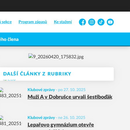
á sekce
Program zápasů
Ke stažení
Facebook
Instagram
TikTok
YouTube
ho člena
DALŠÍ ČLÁNKY Z RUBRIKY
Klubové zprávy
-
po 27. 10. 2025
Muži A v Dobrušce urvali šestiboďák
Klubové zprávy
-
ne 26. 10. 2025
Lepařovo gymnázium otevře