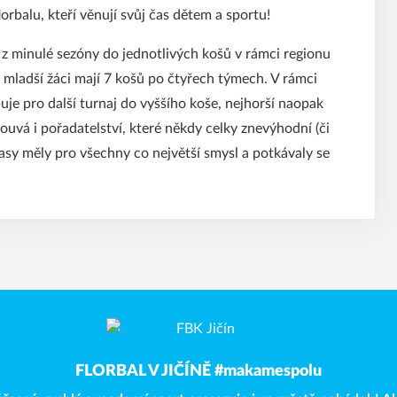
orbalu, kteří věnují svůj čas dětem a sportu!
 z minulé sezóny do jednotlivých košů v rámci regionu
mladší žáci mají 7 košů po čtyřech týmech. V rámci
uje pro další turnaj do vyššího koše, nejhorší naopak
ouvá i pořadatelství, které někdy celky znevýhodní (či
asy měly pro všechny co největší smysl a potkávaly se
FLORBAL V JIČÍNĚ #makamespolu