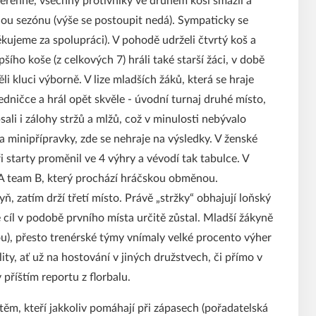
suverénně, všechny protivníky ve druhém koši smázli a
elou sezónu (výše se postoupit nedá). Sympaticky se
ěkujeme za spolupráci). V pohodě udrželi čtvrtý koš a
šího koše (z celkových 7) hráli také starší žáci, v době
 kluci výborně. V lize mladších žáků, která se hraje
dničce a hrál opět skvěle - úvodní turnaj druhé místo,
psali i zálohy stržů a mlžů, což v minulosti nebývalo
a minipřípravky, zde se nehraje na výsledky. V ženské
i starty proměnil ve 4 výhry a vévodí tak tabulce. V
A team B, který prochází hráčskou obměnou.
ň, zatím drží třetí místo. Právě „stržky“ obhajují loňský
e cíl v podobě prvního místa určitě zůstal. Mladší žákyně
ou), přesto trenérské týmy vnímaly velké procento výher
ity, ať už na hostování v jiných družstvech, či přímo v
příštím reportu z florbalu.
, kteří jakkoliv pomáhají při zápasech (pořadatelská