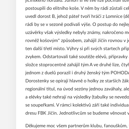
jičínského florbalu. Junioři si ve své lize počínali 
postoupili do elitního koše. V něm by rádi zůstali c
uvedl dorost B, jehož páteř tvoří hráči z Lomnice (d
rádi by se v sezoně podívali výše. O postup do nejlep
uzávěrky však výsledky nebyly známy, nakročeno měli
rovněž košovým* způsobem, zahájil Jičín rovnou v je
ten další třetí místo. Výhry si při svých startech při
zvykem. Odstartovali také soutěže elévů, přípravky 
složce stoprocentně zahájil tým A ve druhé lize, čtyř
jednom z duelů porazil i druhý ženský tým POHOD
Dorostenky se opírají hlavně o holky ze starších žáky
regionální titul, na úvod sezóny jednou zaváhaly, al
a elévky také nehrají na výsledky (tabulky se neved
se soupeřkami. V rámci kolektivů září také individual
dresu FBK Jičín. Jednotlivcům se budeme věnovat v 
Děkujeme moc všem partnerům klubu, fanouškům, těm