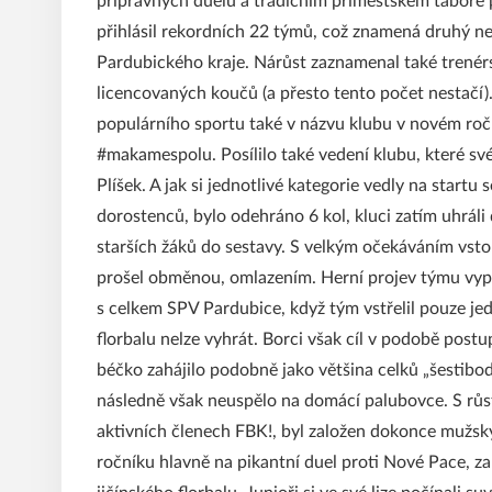
přípravných duelů a tradičním příměstském táboře 
přihlásil rekordních 22 týmů, což znamená druhý ne
Pardubického kraje. Nárůst zaznamenal také trenérsk
licencovaných koučů (a přesto tento počet nestačí)
populárního sportu také v názvu klubu v novém roč
#makamespolu. Posílilo také vedení klubu, které své 
Plíšek. A jak si jednotlivé kategorie vedly na startu 
dorostenců, bylo odehráno 6 kol, kluci zatím uhrá
starších žáků do sestavy. S velkým očekáváním vstou
prošel obměnou, omlazením. Herní projev týmu vypa
s celkem SPV Pardubice, když tým vstřelil pouze jed
florbalu nelze vyhrát. Borci však cíl v podobě pos
béčko zahájilo podobně jako většina celků „šestibo
následně však neuspělo na domácí palubovce. S růst
aktivních členech FBK!, byl založen dokonce mužský
ročníku hlavně na pikantní duel proti Nové Pace, za