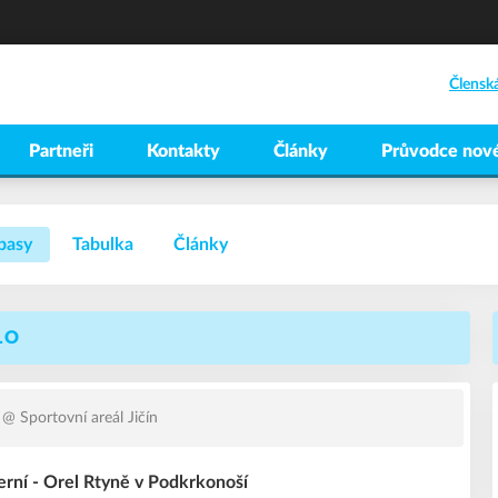
Člensk
Partneři
Kontakty
Články
Průvodce nové
pasy
Tabulka
Články
LO
@ Sportovní areál Jičín
erní - Orel Rtyně v Podkrkonoší