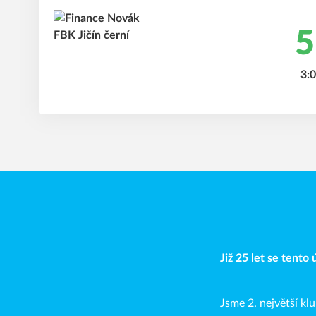
5
3:0
Již 25 let se tento
Jsme 2. největší k