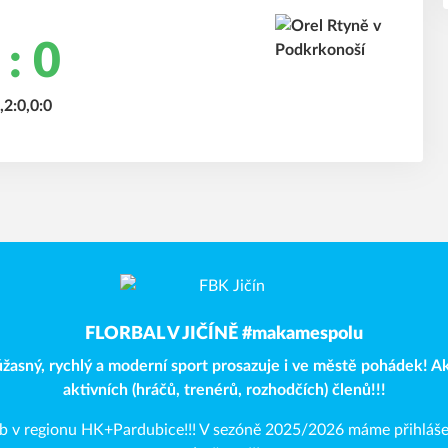
 : 0
,2:0,0:0
FLORBAL V JIČÍNĚ #makamespolu
 úžasný, rychlý a moderní sport prosazuje i ve městě pohádek! 
aktivních (hráčů, trenérů, rozhodčích) členů!!!
lub v regionu HK+Pardubice!!! V sezóně 2025/2026 máme přihláš