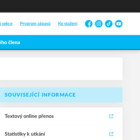
á sekce
Program zápasů
Ke stažení
Facebook
Instagram
TikTok
YouTube
ho člena
SOUVISEJÍCÍ INFORMACE
Textový online přenos
Statistiky k utkání