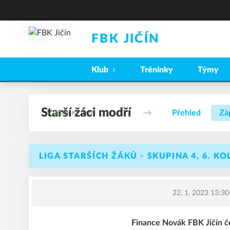
FBK JIČÍN
Klub
Tréninky
Týmy
Starší žáci modří
Přehled
Zá
LIGA STARŠÍCH ŽÁKŮ - SKUPINA 4, 6. KO
22. 1. 2023 13:30
Finance Novák FBK Jičín č