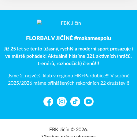
FLORBAL V JIČÍNĚ #makamespolu
Již 25 let se tento úžasný, rychlý a moderní sport prosazuje i
ve městě pohádek! Aktuálně hlásíme 321 aktivních (hráčů,
trenérů, rozhodčích) členů!!!
Jsme 2. největší klub v regionu HK+Pardubice!!! V sezóně
2025/2026 máme přihlášených rekordních 22 družstev!!!
Facebook
Instagram
TikTok
YouTube
FBK Jičín © 2026.