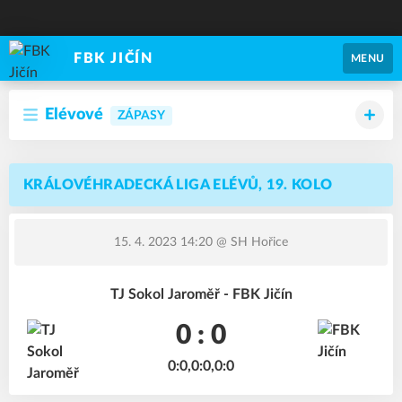
FBK JIČÍN
MENU
Elévové
ZÁPASY
KRÁLOVÉHRADECKÁ LIGA ELÉVŮ, 19. KOLO
15. 4. 2023 14:20
@ SH Hořice
TJ Sokol Jaroměř - FBK Jičín
0 : 0
0:0,0:0,0:0