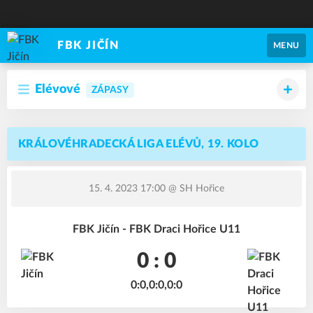
FBK JIČÍN
MENU
Elévové
ZÁPASY
KRÁLOVÉHRADECKÁ LIGA ELÉVŮ, 19. KOLO
15. 4. 2023 17:00
@ SH Hořice
FBK Jičín - FBK Draci Hořice U11
0 : 0
0:0,0:0,0:0