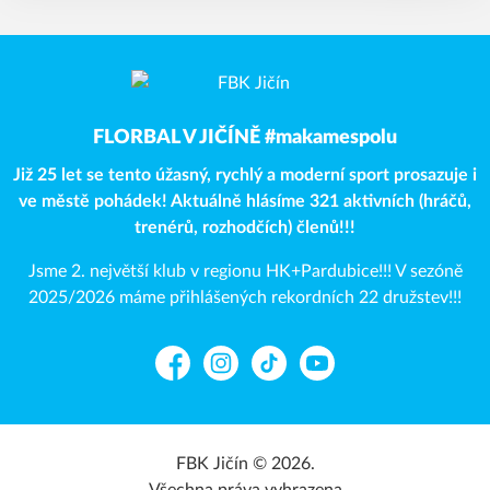
FLORBAL V JIČÍNĚ #makamespolu
Již 25 let se tento úžasný, rychlý a moderní sport prosazuje i
ve městě pohádek! Aktuálně hlásíme 321 aktivních (hráčů,
trenérů, rozhodčích) členů!!!
Jsme 2. největší klub v regionu HK+Pardubice!!! V sezóně
2025/2026 máme přihlášených rekordních 22 družstev!!!
Facebook
Instagram
TikTok
YouTube
FBK Jičín © 2026.