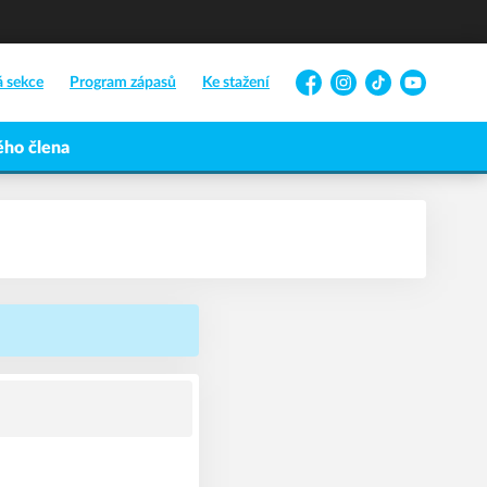
á sekce
Program zápasů
Ke stažení
Facebook
Instagram
TikTok
YouTube
ho člena