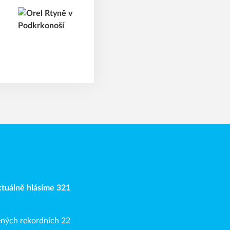
Aktuálně hlásíme 321
ených rekordních 22