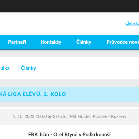
Člensk
Partneři
Kontakty
Články
Průvodce nové
ulka
Články
 LIGA ELÉVŮ, 2. KOLO
1. 10. 2022 10:00
@ SH ZŠ a MŠ Hradec Králové - Kukleny
FBK Jičín - Orel Rtyně v Podkrkonoší