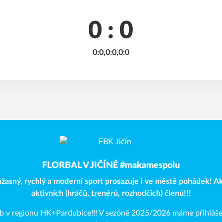
0 : 0
0:0,0:0,0:0
FLORBAL V JIČÍNĚ #makamespolu
 úžasný, rychlý a moderní sport prosazuje i ve městě pohádek! 
aktivních (hráčů, trenérů, rozhodčích) členů!!!
lub v regionu HK+Pardubice!!! V sezóně 2025/2026 máme přihláš