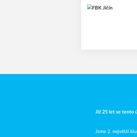
Již 25 let se tento
Jsme 2. největší k