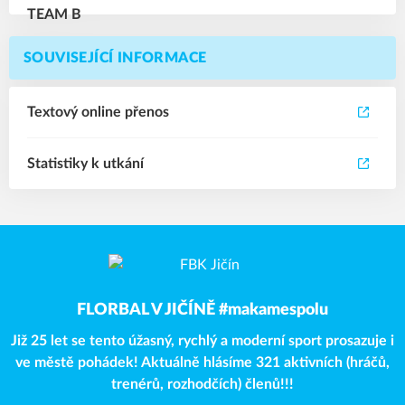
SOUVISEJÍCÍ INFORMACE
Textový online přenos
Statistiky k utkání
FLORBAL V JIČÍNĚ #makamespolu
Již 25 let se tento úžasný, rychlý a moderní sport prosazuje i
ve městě pohádek! Aktuálně hlásíme 321 aktivních (hráčů,
trenérů, rozhodčích) členů!!!