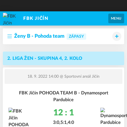
FBK JIČÍN
MENU
Ženy B - Pohoda team
ZÁPASY
2. LIGA ŽEN - SKUPINA 4, 2. KOLO
18. 9. 2022 14:00
@ Sportovní areál Jičín
FBK Jičín POHODA TEAM B - Dynamosport
Pardubice
12 : 1
3:0,5:1,4:0