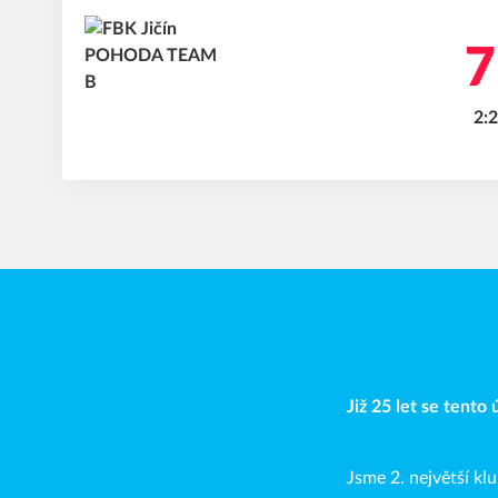
7
2:2
Již 25 let se tento
Jsme 2. největší k