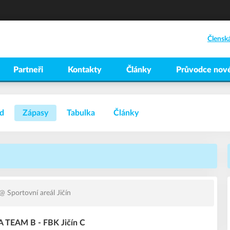
Člensk
Partneři
Kontakty
Články
Průvodce nové
d
Zápasy
Tabulka
Články
@ Sportovní areál Jičín
 TEAM B - FBK Jičín C