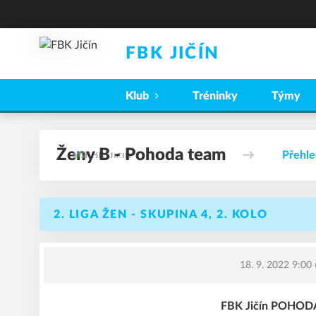
FBK JIČÍN
Klub
Tréninky
Týmy
Ženy B - Pohoda team
Přehle
2. LIGA ŽEN - SKUPINA 4, 2. KOLO
18. 9. 2022 9:00
FBK Jičín POHODA