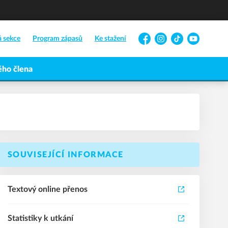
á sekce
Program zápasů
Ke stažení
Facebook
Instagram
TikTok
YouTube
ho člena
SOUVISEJÍCÍ INFORMACE
Textový online přenos
Statistiky k utkání