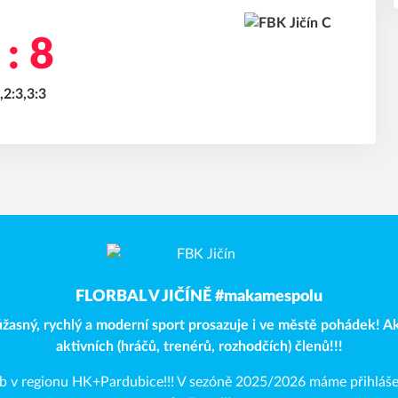
 : 8
,2:3,3:3
FLORBAL V JIČÍNĚ #makamespolu
 úžasný, rychlý a moderní sport prosazuje i ve městě pohádek! 
aktivních (hráčů, trenérů, rozhodčích) členů!!!
lub v regionu HK+Pardubice!!! V sezóně 2025/2026 máme přihláš