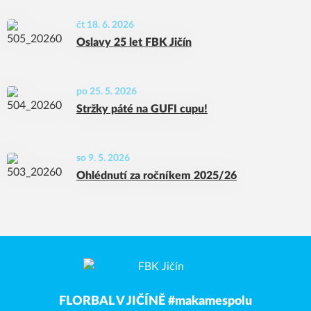
čt 18. 6. 2026
Oslavy 25 let FBK Jičín
po 25. 5. 2026
Stržky páté na GUFI cupu!
so 9. 5. 2026
Ohlédnutí za ročníkem 2025/26
FLORBAL V JIČÍNĚ #makamespolu