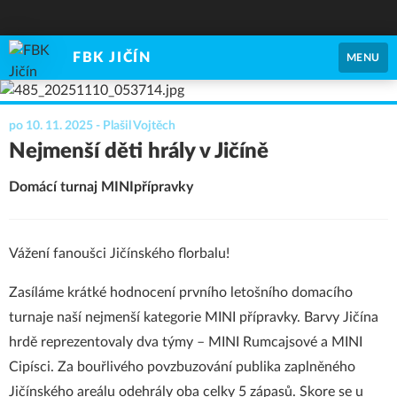
FBK JIČÍN
MENU
po 10. 11. 2025
- Plašil Vojtěch
Nejmenší děti hrály v Jičíně
Domácí turnaj MINIpřípravky
Vážení fanoušci Jičínského florbalu!
Zasíláme krátké hodnocení prvního letošního domacího
turnaje naší nejmenší kategorie MINI přípravky. Barvy Jičína
hrdě reprezentovaly dva týmy – MINI Rumcajsové a MINI
Cipísci. Za bouřlivého povzbuzování publika zaplněného
Jičínského areálu odehrály oba celky 5 zápasů. Skore se u